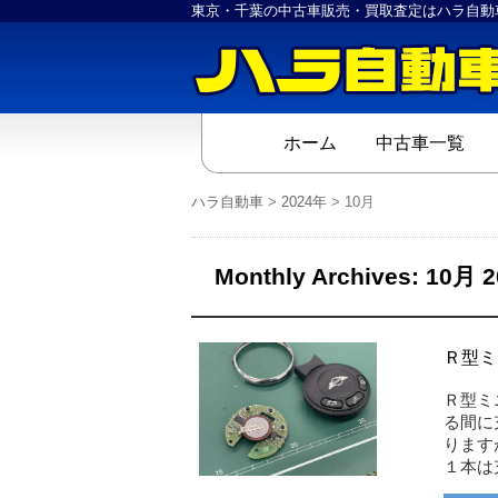
東京・千葉の中古車販売・買取査定はハラ自動
ホーム
中古車一覧
ハラ自動車
>
2024年
>
10月
Monthly Archives:
10月 2
Ｒ型ミ
Ｒ型ミ
る間に
ります
１本は