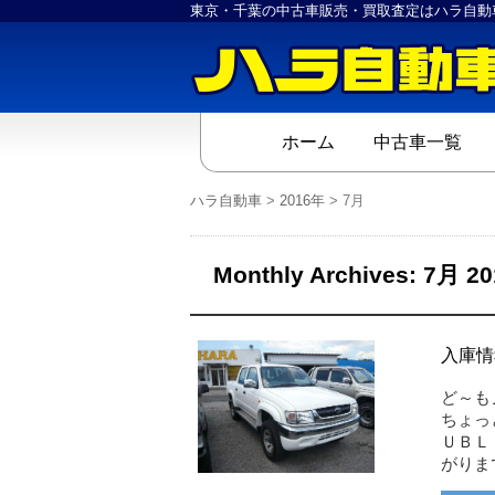
東京・千葉の中古車販売・買取査定はハラ自動
ホーム
中古車一覧
ハラ自動車
>
2016年
>
7月
Monthly Archives:
7月 20
入庫情
ど～も
ちょっ
ＵＢＬ
がりま