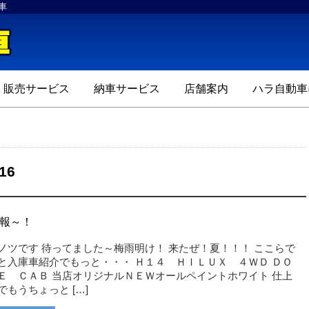
車
ハラ自動車
販売サービス
納車サービス
店舗案内
ハラ自動車
16
報～！
ノツです 待ってました～梅雨明け！ 来たぜ！夏！！！ ここらで
と入庫車紹介でもっと・・・ Ｈ１４ ＨＩＬＵＸ ４ＷＤ ＤＯ
Ｅ ＣＡＢ 当店オリジナルＮＥＷオールペイントホワイト 仕上
でもうちょっと […]