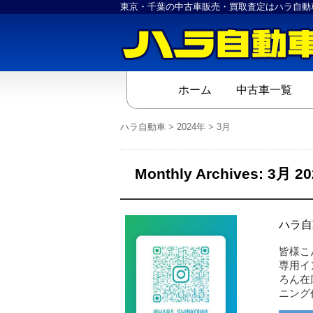
東京・千葉の中古車販売・買取査定はハラ自動
ホーム
中古車一覧
ハラ自動車
>
2024年
>
3月
Monthly Archives:
3月 20
ハラ自
皆様こ
専用イ
ろん在
ニング