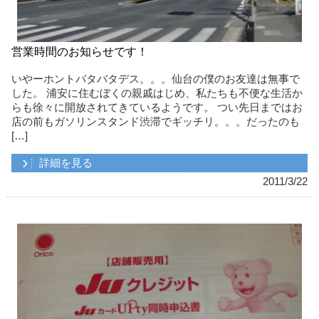
営業時間のお知らせです！
いやーホントバタバタデス。。。仙台の僕のお友達は無事で
した。 浦安に住むぼくの親戚はじめ、私たちも不便な生活か
らも徐々に開放されてきているようです。 つい先日まではお
店の前もガソリンスタンド渋滞でギッチリ。。。だったのも
[…]
詳細を見る
2011/3/22