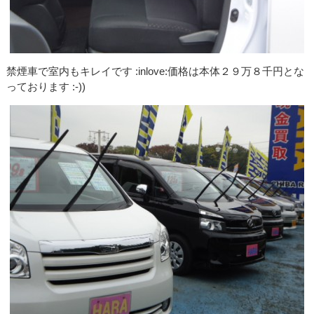
禁煙車で室内もキレイです :inlove:価格は本体２９万８千円とな
っております :-))