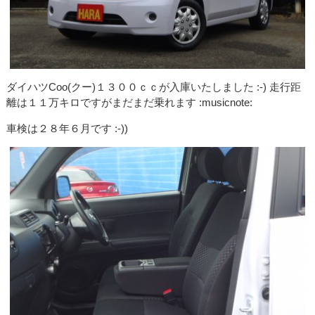
ダイハツCoo(クー)１３００ｃｃが入庫いたしました :-) 走行距
離は１１万キロですがまだまだ乗れます :musicnote:
車検は２８年６月です :-))