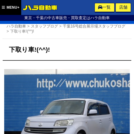
ハラ自動車
一覧
店舗
MENU+
東京・千葉の中古車販売・買取査定はハラ自動車
ハラ自動車
>
スタッフブログ
>
千葉16号総合展示場スタッフブログ
>
下取り車!(^^)!
下取り車!(^^)!