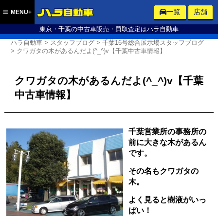
ハラ自動車
一覧
店舗
MENU+
東京・千葉の中古車販売・買取査定はハラ自動車
ハラ自動車
>
スタッフブログ
>
千葉16号総合展示場スタッフブログ
>
クワガタの木があるんだよ(^_^)v【千葉中古車情報】
クワガタの木があるんだよ(^_^)v【千葉
中古車情報】
千葉営業所の事務所の
前に大きな木があるん
です。
その名もクワガタの
木。
よく見ると樹液がいっ
ぱい！