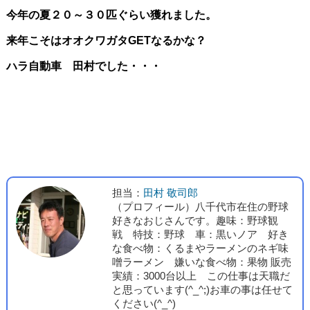
今年の夏２０～３０匹ぐらい獲れました。
来年こそはオオクワガタGETなるかな？
ハラ自動車 田村でした・・・
担当：
田村 敬司郎
（プロフィール）八千代市在住の野球
好きなおじさんです。趣味：野球観
戦 特技：野球 車：黒いノア 好き
な食べ物：くるまやラーメンのネギ味
噌ラーメン 嫌いな食べ物：果物 販売
実績：3000台以上 この仕事は天職だ
と思っています(^_^;)お車の事は任せて
ください(^_^)