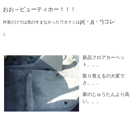
おお～ビューティホー！！！
ρ(・д・*)コレ
外装だけでは気のすまなかったワタクシは
↓
新品フロアカーペッ
ト。。。
取り替えるの大変で
さ。。。
家のじゅうたんより高
い。。。