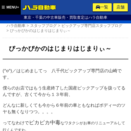
ハラ自動車
一覧
店舗
MENU+
東京・千葉の中古車販売・買取査定はハラ自動車
ハラ自動車
>
スタッフブログ
>
ピックアップ専門店スタッフブログ
>
ぴっかぴかのはじまりはじまりぃ～
ぴっかぴかのはじまりはじまりぃ～
(^o^)／はじめましてっ 八千代ピックアップ専門店の山崎で
す。
僕らのお店ではもう生産終了した国産ピックアップを扱ってる
んですが、古くて今から１３年前、
どんなに新しくても今から６年前の車ともなればボディーのツ
ヤも無くなりつつ。。。。
ピカピカ中毒
ってなわけで
なワタクシがお車のリニューアルして
行くんですわ。