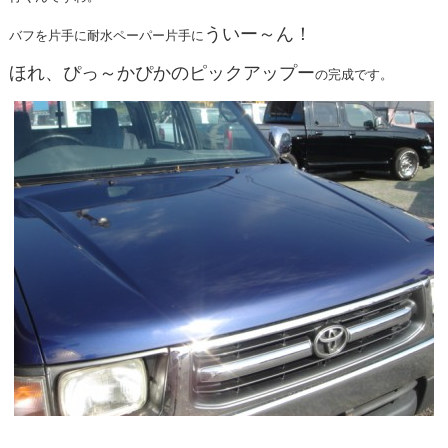
ういー～ん！
バフを片手に耐水ペーパー片手に
ほれ、ぴっ～かぴかのピックアップー
の完成です。