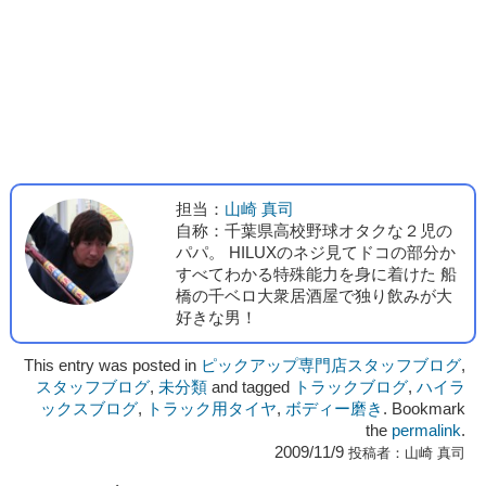
担当：
山崎 真司
自称：千葉県高校野球オタクな２児の
パパ。 HILUXのネジ見てドコの部分か
すべてわかる特殊能力を身に着けた 船
橋の千ベロ大衆居酒屋で独り飲みが大
好きな男！
This entry was posted in
ピックアップ専門店スタッフブログ
,
スタッフブログ
,
未分類
and tagged
トラックブログ
,
ハイラ
ックスブログ
,
トラック用タイヤ
,
ボディー磨き
. Bookmark
the
permalink
.
2009/11/9
投稿者：
山崎 真司