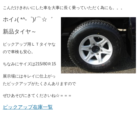
こんだけきれいにした車を大事に長く乗っていただく為にも。。。
ホイ♪( *^-゜)/⌒☆゛
新品タイヤ～
ピックアップ用ＬＴタイヤな
ので車検も安心。
ちなみにサイズは215/80Ｒ15
展示場にはキレイに仕上がっ
たピックアップがたくさんありますので
ぜひあそびにきてくださいね☆＝＝＝
ピックアップ在庫一覧