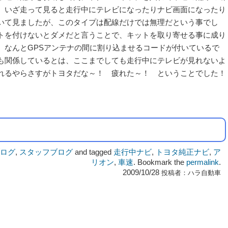
、いざ走って見ると走行中にテレビになったりナビ画面になったり
いて見ましたが、このタイプは配線だけでは無理だという事でし
トを付けないとダメだと言うことで、キットを取り寄せる事に成り
、なんとGPSアンテナの間に割り込ませるコードが付いているで
も関係しているとは、ここまでしても走行中にテレビが見れないよ
れるやらさすがトヨタだな～！ 疲れた～！ ということでした！
ログ
,
スタッフブログ
and tagged
走行中ナビ
,
トヨタ純正ナビ
,
ア
リオン
,
車速
. Bookmark the
permalink
.
2009/10/28
投稿者：
ハラ自動車