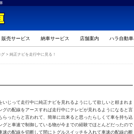
車
ハラ自動車
販売サービス
納車サービス
店舗案内
ハラ自動車
ログ
>
純正ナビを走行中に見る！
！
をいじって走行中に純正ナビを見れるようにして欲しいと頼まれま
ングの配線をアースすれば走行中にテレビが見れるようになると言
もらったらと言われて、簡単に出来ると思ったらしくて車を持ち込
ングと車速で制御している物が今までの経験でほとんどだったので
車速の配線を切断して間にトグルスイッチを入れて車速の配線の断