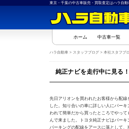
東京・千葉の中古車販売・買取査定はハラ自動
ホーム
中古車一覧
ハラ自動車
>
スタッフブログ
>
本社スタフブ
純正ナビを走行中に見る
先日アリオンを買われたお客様から配線
した。知り合いの車に詳しい人にパーキ
われて簡単だから買ったところでやって
んで来ました。トヨタ純正ナビはパーキ
パーキングの配線をアースに落として、