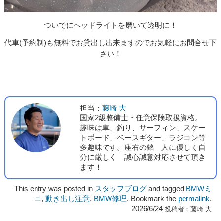
ついでにヘッドライトを磨いて透明に！
代車(予約制)も無料でお貸出し出来ますのでお気軽にお問合せ下
さい！
担当：
藤崎 大
国家2級整備士・任意保険取扱資格。
趣味は車、釣り、サーフィン、スケー
トボード、ベースギター、ラジコン等
多趣味です。座右の銘 人に優しく自
分に厳しく 誠心誠意対応させて頂き
ます！
This entry was posted in
スタッフブログ
and tagged
BMWミ
ニ
,
動き出し注意
,
BMW修理
. Bookmark the
permalink
.
2026/6/24
投稿者：
藤崎 大