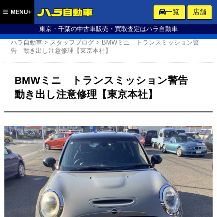
ハラ自動車
一覧
店舗
MENU+
東京・千葉の中古車販売・買取査定はハラ自動車
ハラ自動車
>
スタッフブログ
>
BMWミニ トランスミッション警
告 動き出し注意修理【東京本社】
BMWミニ トランスミッション警告
動き出し注意修理【東京本社】