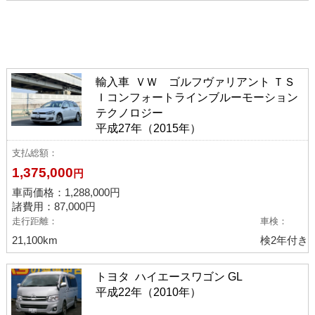
ボディタイプから選ぶ
コンパクト・ハッチバック
(5)
ミニバン・ワンボックス
(1)
ピックアップ車
(2)
輸入車 ＶＷ ゴルフヴァリアント ＴＳ
Ｉコンフォートラインブルーモーション
ワゴン
(2)
SUV・クロカン
(3)
バン・トラック
(26)
テクノロジー
平成27年（2015年）
メーカーから選ぶ
支払総額
1,375,000
円
トヨタ
(13)
日産
(3)
ホンダ
(1)
マツダ
(9)
車両価格：
1,288,000
円
三菱
(2)
いすゞ
(3)
輸入車
(5)
諸費用：87,000円
走行距離
車検
21,100km
検2年付き
トヨタ ハイエースワゴン GL
平成22年（2010年）