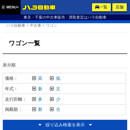
ハラ自動車
一覧
店舗
MENU+
東京・千葉の中古車販売・買取査定はハラ自動車
ハラ自動車
>
中古車
>
ワゴン
ワゴン一覧
表示順
価格
高
低
年式
新
古
走行距離
多
少
掲載順
新
古
絞り込み検索