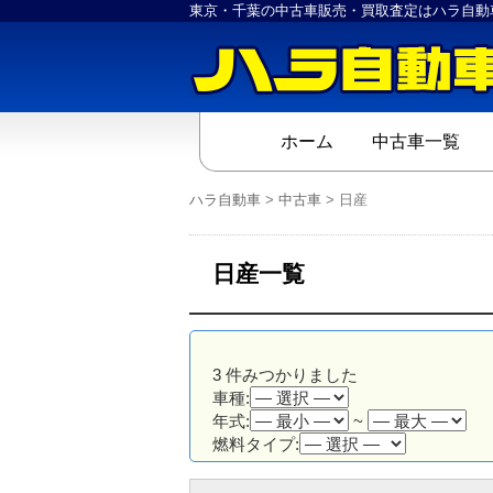
東京・千葉の中古車販売・買取査定はハラ自動
ホーム
中古車一覧
ハラ自動車
>
中古車
>
日産
日産一覧
3
件みつかりました
車種:
年式:
~
燃料タイプ: