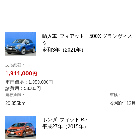
ボディタイプから選ぶ
コンパクト・ハッチバック
(5)
ミニバン・ワンボックス
(1)
ピックアップ車
(2)
輸入車 フィアット 500X グランヴィス
タ
ワゴン
(2)
SUV・クロカン
(3)
バン・トラック
(26)
令和3年（2021年）
メーカーから選ぶ
支払総額
1,911,000
円
トヨタ
(13)
日産
(3)
ホンダ
(1)
マツダ
(9)
車両価格：
1,858,000
円
三菱
(2)
いすゞ
(3)
輸入車
(5)
諸費用：53000円
走行距離
車検
29,355km
令和8年12月
ホンダ フィット RS
平成27年（2015年）