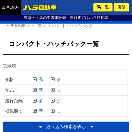
ハラ自動車
一覧
店舗
MENU+
東京・千葉の中古車販売・買取査定はハラ自動車
ハラ自動車
>
中古車
>
コンパクト・ハッチバック
コンパクト・ハッチバック一覧
表示順
価格
高
低
年式
新
古
走行距離
多
少
掲載順
新
古
絞り込み検索