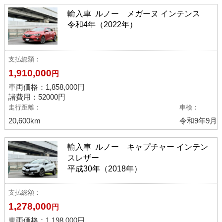
輸入車 ルノー メガーヌ インテンス
令和4年（2022年）
支払総額
1,910,000
円
車両価格：
1,858,000
円
諸費用：52000円
走行距離
車検
20,600km
令和9年9月
輸入車 ルノー キャプチャー インテン
スレザー
平成30年（2018年）
支払総額
1,278,000
円
車両価格：
1,198,000
円