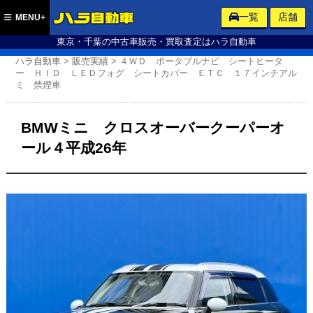
ハラ自動車
一覧
店舗
MENU+
東京・千葉の中古車販売・買取査定はハラ自動車
ハラ自動車
>
販売実績
>
４ＷＤ ポータブルナビ シートヒータ
ー ＨＩＤ ＬＥＤフォグ シートカバー ＥＴＣ １７インチアル
ミ 禁煙車
BMWミニ クロスオーバークーパーオ
ール４平成26年