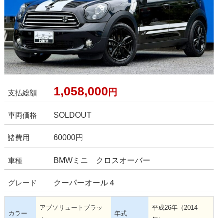
1,058,000
円
支払総額
SOLDOUT
車両価格
60000円
諸費用
BMWミニ クロスオーバー
車種
クーパーオール４
グレード
アブソリュートブラッ
平成26年（2014
カラー
年式