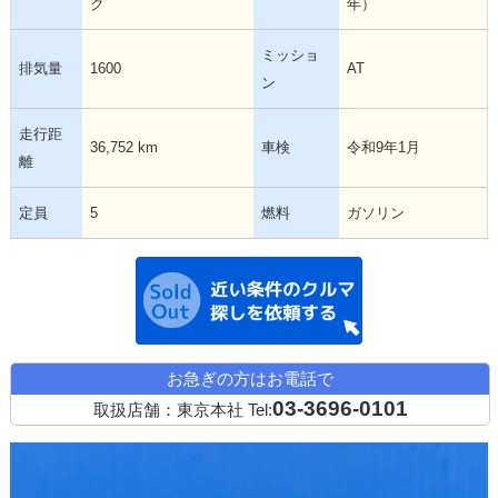
ク
年）
ミッショ
排気量
1600
AT
ン
走行距
36,752 km
車検
令和9年1月
離
定員
5
燃料
ガソリン
近い条件の中古
お急ぎの方はお電話で
03-3696-0101
取扱店舗：東京本社
Tel: