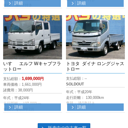
詳細
詳細
車検： 検1年付き
いすゞ エルフ Wキャブフラ
トヨタ ダイナ ロングジャス
ットロー
トロー
1,699,000
支払総額：--
支払総額：
円
SOLDOUT
車両価格：
1,661,000
円
諸費用：38,000円
年式：平成20年
走行距離： 130,000km
年式：平成24年
車検： 検1年付き
走行距離： 137,000km
詳細
詳細
車検： 令和9年2月
販売中の中古車一覧