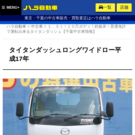
ハラ自動車
一覧
店舗
MENU+
東京・千葉の中古車販売・買取査定はハラ自動車
ハラ自動車
>
中古車
>
１．５ｔ！１０尺ボディ！鉄板床！普通免許
で運転出来るタイタンダッシュ【千葉中古車情報】
タイタンダッシュロングワイドロー平
成17年