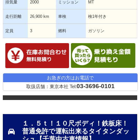
排気量
2000
ミッション
MT
走行距離
26,900 km
車検
検1年付き
定員
3
燃料
ガソリン
在庫確認・見積依頼
お急ぎの方はお電話で
03-3696-0101
取扱店舗：東京本社
Tel:
１．５ｔ！１０尺ボディ！鉄板床！
普通免許で運転出来るタイタンダッ
シュ【千葉中古車情報】