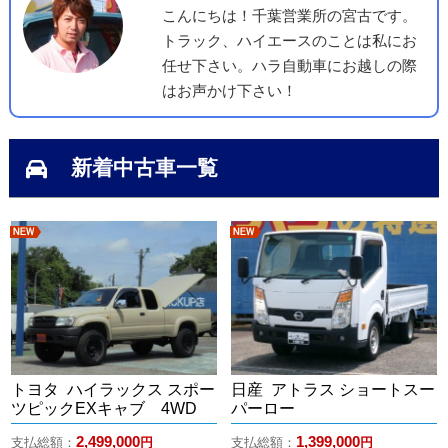
こんにちは！千葉営業所の宮古です。
トラック、ハイエースのことは私にお
任せ下さい。ハラ自動車にお越しの際
はお声かけ下さい！
新着中古車一覧
新着
新着
トヨタ ハイラックス スポー
日産 アトラス ショートスー
ツピックEXキャブ 4WD
パーロー
2,499,000
1,399,000
支払総額：
円
支払総額：
円