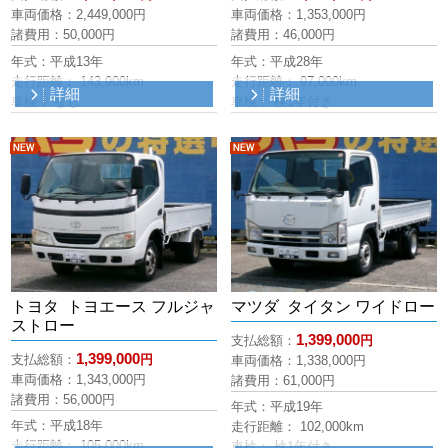
車両価格：
2,449,000
円
車両価格：
1,353,000
円
諸費用：50,000円
諸費用：46,000円
年式：平成13年
年式：平成28年
走行距離： 143,900km
走行距離： 97,000km
詳細
詳細
車検： なし
車検： 検1年付き
新着
新着
トヨタ トヨエース フルジャ
マツダ タイタン ワイドロー
ストロー
1,399,000
支払総額：
円
1,399,000
支払総額：
円
車両価格：
1,338,000
円
車両価格：
1,343,000
円
諸費用：61,000円
諸費用：56,000円
年式：平成19年
年式：平成18年
走行距離： 102,000km
走行距離： 105,000km
車検： 検1年付き