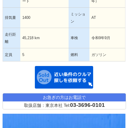
ート
年）
ミッショ
排気量
1400
AT
ン
走行距
45,218 km
車検
令和9年9月
離
定員
5
燃料
ガソリン
近い条件の中古
お急ぎの方はお電話で
03-3696-0101
取扱店舗：東京本社
Tel: