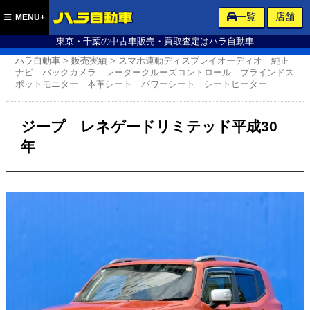
ハラ自動車
一覧
店舗
MENU+
東京・千葉の中古車販売・買取査定はハラ自動車
ハラ自動車
>
販売実績
>
スマホ連動ディスプレイオーディオ 純正
ナビ バックカメラ レーダークルーズコントロール ブラインドス
ポットモニター 本革シート パワーシート シートヒーター
ジープ レネゲードリミテッド平成30
年