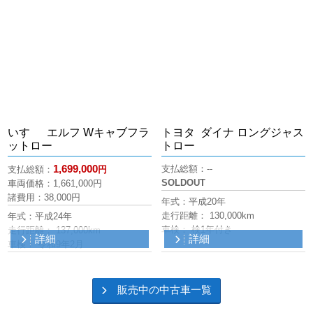
いすゞ エルフ Wキャブフラ
トヨタ ダイナ ロングジャス
ットロー
トロー
1,699,000
支払総額：--
支払総額：
円
SOLDOUT
車両価格：
1,661,000
円
諸費用：38,000円
年式：平成20年
走行距離： 130,000km
年式：平成24年
車検： 検1年付き
走行距離： 137,000km
詳細
詳細
車検： 令和9年2月
販売中の中古車一覧
Bookmark the
permalink
.
2026/5/20
投稿者：
宮古 大輔