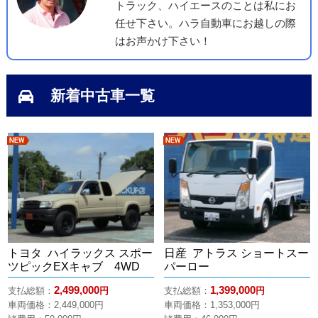
新着中古車一覧
新着
新着
トヨタ ハイラックス スポー
日産 アトラス ショートスー
ツピックEXキャブ 4WD
パーロー
2,499,000
1,399,000
支払総額：
円
支払総額：
円
車両価格：
2,449,000
円
車両価格：
1,353,000
円
諸費用：50,000円
諸費用：46,000円
年式：平成13年
年式：平成28年
走行距離： 143,900km
走行距離： 97,000km
詳細
詳細
車検： なし
車検： 検1年付き