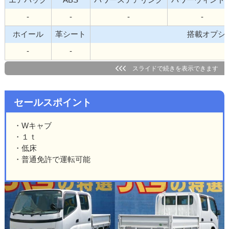
-
-
-
-
ホイール
革シート
搭載オ
-
-
セールスポイント
・Wキャブ
・１ｔ
・低床
・普通免許で運転可能