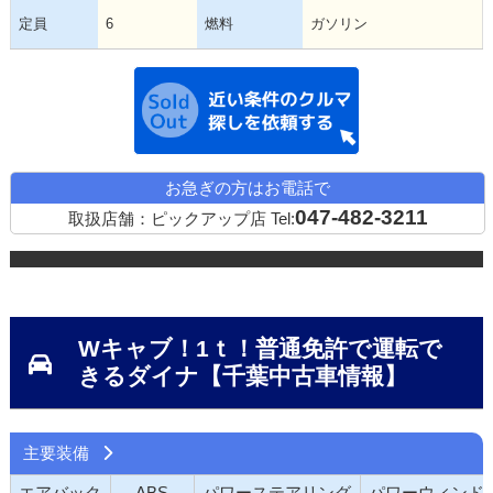
定員
6
燃料
ガソリン
近い条件の中古
お急ぎの方はお電話で
047-482-3211
取扱店舗：ピックアップ店
Tel:
Wキャブ！1ｔ！普通免許で運転で
きるダイナ【千葉中古車情報】
主要装備
エアバック
ABS
パワーステアリング
パワーウィンド