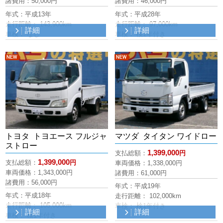
新着
新着
トヨタ トヨエース フルジャ
マツダ タイタン ワイドロー
ストロー
1,399,000
支払総額：
円
1,399,000
支払総額：
円
車両価格：
1,338,000
円
車両価格：
1,343,000
円
諸費用：61,000円
諸費用：56,000円
年式：平成19年
年式：平成18年
走行距離： 102,000km
走行距離： 105,000km
車検： 検1年付き
詳細
詳細
車検： 検1年付き