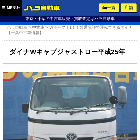
ハラ自動車
一覧
店舗
MENU+
東京・千葉の中古車販売・買取査定はハラ自動車
ハラ自動車
>
中古車
>
Wキャブ！1ｔ！普通免許で運転できるダイナ
【千葉中古車情報】
ダイナWキャブジャストロー平成25年