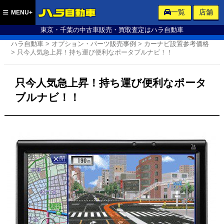
ハラ自動車
一覧
店舗
MENU+
東京・千葉の中古車販売・買取査定はハラ自動車
ハラ自動車
>
オプション・パーツ販売事例
>
カーナビ設置参考価格
>
只今人気急上昇！持ち運び便利なポータブルナビ！！
只今人気急上昇！持ち運び便利なポータ
ブルナビ！！