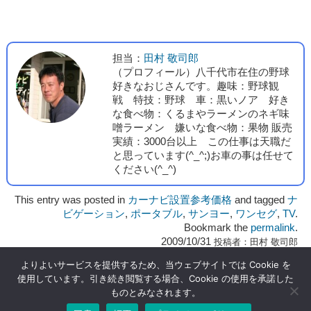
担当：
田村 敬司郎
（プロフィール）八千代市在住の野球
好きなおじさんです。趣味：野球観
戦 特技：野球 車：黒いノア 好き
な食べ物：くるまやラーメンのネギ味
噌ラーメン 嫌いな食べ物：果物 販売
実績：3000台以上 この仕事は天職だ
と思っています(^_^;)お車の事は任せて
ください(^_^)
This entry was posted in
カーナビ設置参考価格
and tagged
ナ
ビゲーション
,
ポータブル
,
サンヨー
,
ワンセグ
,
TV
.
Bookmark the
permalink
.
2009/10/31
投稿者：
田村 敬司郎
よりよいサービスを提供するため、当ウェブサイトでは Cookie を
使用しています。引き続き閲覧する場合、Cookie の使用を承諾した
ものとみなされます。