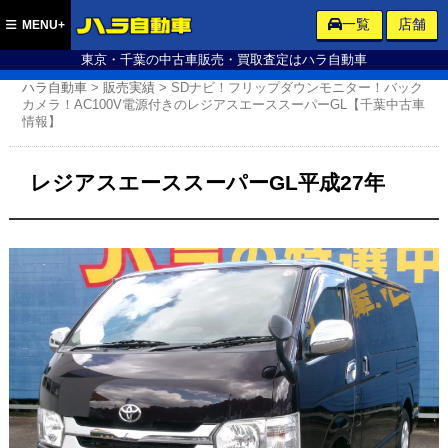
ハラ自動車
一覧
店舗
MENU+
東京・千葉の中古車販売・買取査定はハラ自動車
ハラ自動車
>
販売実績
>
SDナビ！フリップダウンモニター！バック
カメラ！AC100V電源付きのレジアスエーススーパーGL【千葉中古車
情報】
レジアスエーススーパーGL平成27年