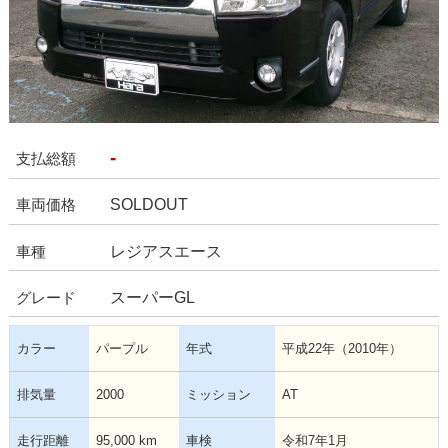
-
支払総額
SOLDOUT
車両価格
レジアスエース
車種
スーパーGL
グレード
カラー
パープル
年式
平成22年（2010年）
排気量
2000
ミッション
AT
走行距離
95,000 km
車検
令和7年1月