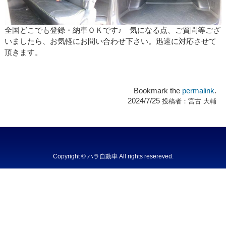
全国どこでも登録・納車ＯＫです♪ 気になる点、ご質問等ござ
いましたら、お気軽にお問い合わせ下さい。迅速に対応させて
頂きます。
Bookmark the
permalink
.
2024/7/25
投稿者：
宮古 大輔
Copyright © ハラ自動車 All rights resereved.
Powered by DJCOM Inc.