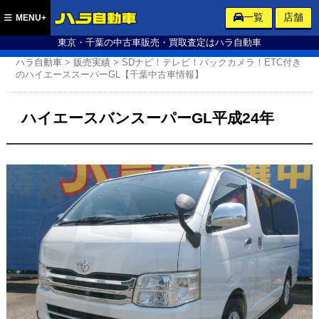
ハラ自動車
一覧
店舗
MENU+
東京・千葉の中古車販売・買取査定はハラ自動車
ハラ自動車
>
販売実績
>
SDナビ！テレビ！バックカメラ！ETC付き
のハイエーススーパーGL【千葉中古車情報】
ハイエースバンスーパーGL平成24年