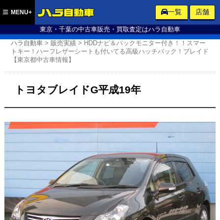
ハラ自動車
一覧
店舗
MENU+
東京・千葉の中古車販売・買取査定はハラ自動車
ハラ自動車
>
販売実績
>
HDDナビ＆バックモニター付き！！スマー
トキー！ハーフレザーシートも付いてる高級ハッチバック！ブレイド
【東京都中古車情報】
トヨタブレイドG平成19年