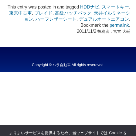
This entry was posted in and tagged
HDDナビ
,
スマートキー
,
東京中古車
,
ブレイド
,
高級ハッチバック
,
天井イルミネーシ
ョン
,
ハーフレザーシート
,
デュアルオートエアコン
.
Bookmark the
permalink
.
2011/11/2
投稿者：
宮古 大輔
Copyright © ハラ自動車 All rights resereved.
Powered by DJCOM Inc.
よりよいサービスを提供するため、当ウェブサイトでは Cookie を