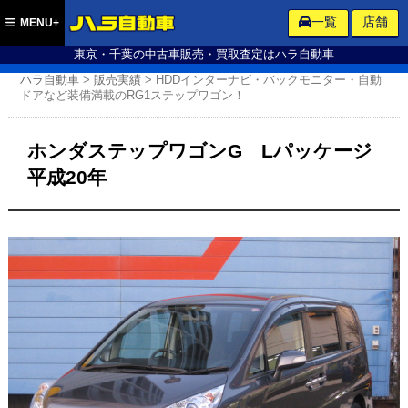
ハラ自動車
一覧
店舗
MENU+
東京・千葉の中古車販売・買取査定はハラ自動車
ハラ自動車
>
販売実績
>
HDDインターナビ・バックモニター・自動
ドアなど装備満載のRG1ステップワゴン！
ホンダステップワゴンG Lパッケージ
平成20年