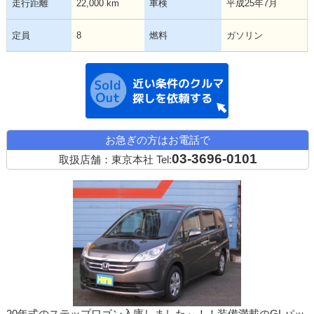
走行距離
22,000 km
車検
平成25年7月
定員
8
燃料
ガソリン
近い条件の中古
お急ぎの方はお電話で
03-3696-0101
取扱店舗：東京本社
Tel: