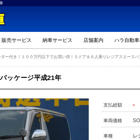
車
ハラ自動車
販売サービス
納車サービス
店舗案内
ハラ自動車
ーダー付き！１００万円以下でお買い得！５ドア＆６人乗りレジアスエースバ
パッケージ平成21年
-
支払総額
SO
車両価格
レ
車種