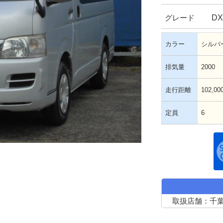
D
グレード
カラー
シルバ
排気量
2000
走行距離
102,00
定員
6
取扱店舗：千葉