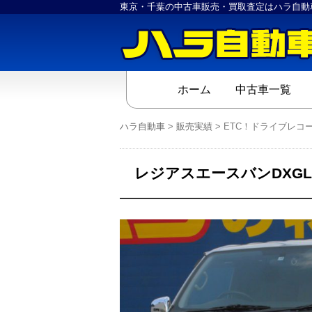
東京・千葉の中古車販売・買取査定はハラ自動
ホーム
中古車一覧
ハラ自動車
>
販売実績
>
ETC！ドライブレコ
レジアスエースバンDXGL