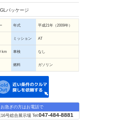
XGLパッケージ
ー
年式
平成21年（2009年）
ミッション
AT
0 km
車検
なし
燃料
ガソリン
近い条件の中古車希望
お急ぎの方はお電話で
047-484-8881
16号総合展示場
Tel: