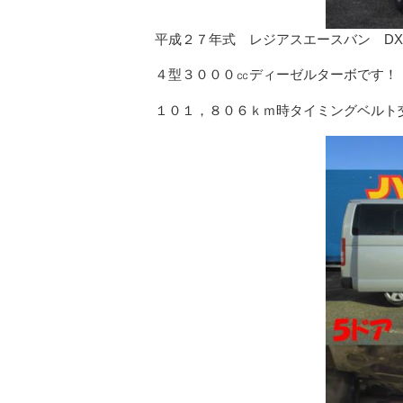
平成２７年式 レジアスエースバン D
４型３０００㏄ディーゼルターボです！
１０１，８０６ｋｍ時タイミングベルト