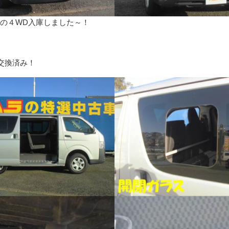
Xの４WD入庫しました～！
交換済み！