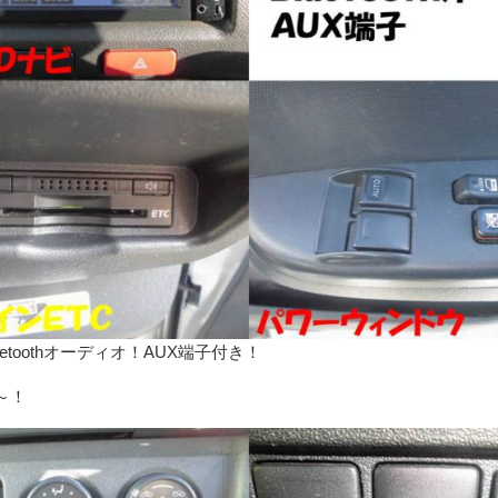
etoothオーディオ！AUX端子付き！
～！