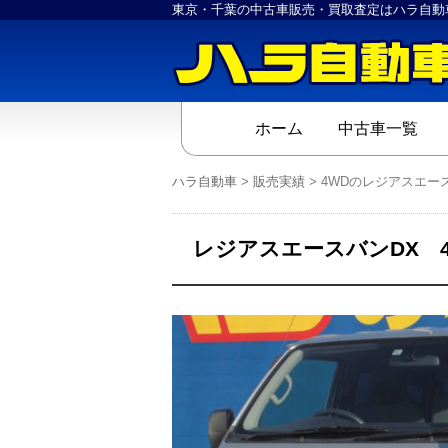
東京・千葉の中古車販売・買取査定はハラ自動
ホーム
中古車一覧
ハラ自動車
>
販売実績
>
4WDのレジアスエー
レジアスエースバンDX 4