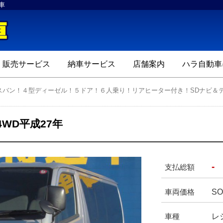
車
ハラ自動車
販売サービス
納車サービス
店舗案内
ハラ自動車
スバン！４型ディーゼル！５ドア！６人乗り！リアヒーター付き！SDナビ＆テ
WD平成27年
-
支払総額
SO
車両価格
レ
車種