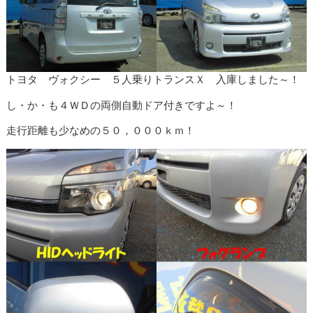
トヨタ ヴォクシー ５人乗りトランスＸ 入庫しました～！
し・か・も４ＷＤの両側自動ドア付きですよ～！
走行距離も少なめの５０，０００ｋｍ！