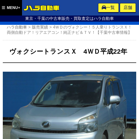
ハラ自動車
一覧
店舗
MENU+
東京・千葉の中古車販売・買取査定はハラ自動車
ハラ自動車
>
販売実績
>
4ＷＤのヴォクシー！５人乗りトランスＸ！
両側自動ドア！リアエアコン！純正ナビ＆ＴＶ！【千葉中古車情報】
ヴォクシートランスＸ 4ＷＤ平成22年