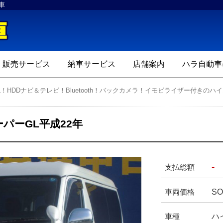
車
ハラ自動車
販売サービス
納車サービス
店舗案内
ハラ自動車
L！HDDナビ＆テレビ！Bluetooth！バックカメラ！イモビライザー付きの
パーGL平成22年
-
支払総額
SO
車両価格
ハ
車種