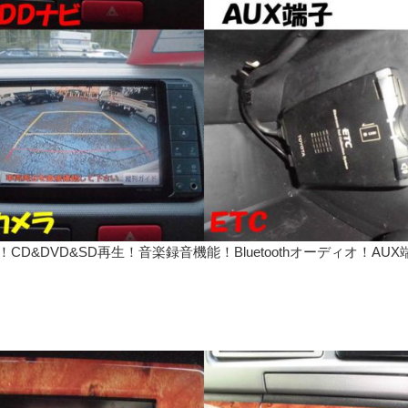
D&DVD&SD再生！音楽録音機能！Bluetoothオーディオ！AUX