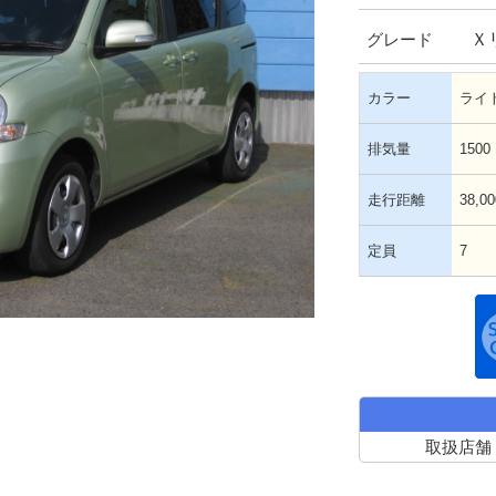
Ｘ
グレード
カラー
ライ
排気量
1500
走行距離
38,0
定員
7
取扱店舗