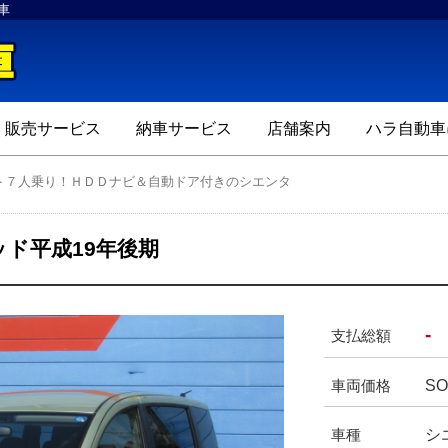
車
ハラ自動車
販売サービス
納車サービス
店舗案内
ハラ自動車
クト７人乗り！ＨＤＤナビ＆自動ドア付きのシエンタ
ド平成19年後期
-
支払総額
SO
車両価格
シ
車種