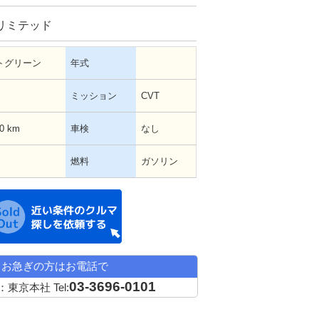
リミテッド
トグリーン
年式
ミッション
CVT
00 km
車検
なし
燃料
ガソリン
近い条件の中古車希望
お急ぎの方はお電話で
03-3696-0101
：東京本社
Tel: