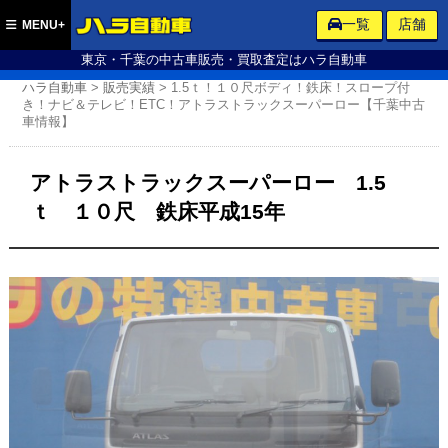
ハラ自動車
一覧
店舗
MENU+
東京・千葉の中古車販売・買取査定はハラ自動車
ハラ自動車
>
販売実績
>
1.5ｔ！１０尺ボディ！鉄床！スロープ付
き！ナビ＆テレビ！ETC！アトラストラックスーパーロー【千葉中古
車情報】
アトラストラックスーパーロー 1.5
ｔ １０尺 鉄床平成15年