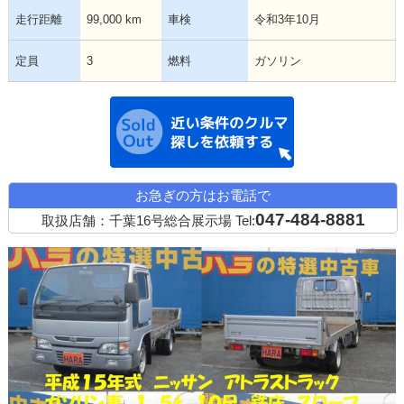
走行距離
99,000 km
車検
令和3年10月
定員
3
燃料
ガソリン
近い条件の中古
お急ぎの方はお電話で
047-484-8881
取扱店舗：千葉16号総合展示場
Tel: