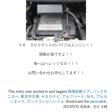
Ｖ６ ３０００ｃｃのパワフルエンジン！！
移動が楽ですよ！！
海へ山へレッツＧＯ！！！
お問い合わせお待ちしてます！！
This entry was posted in and tagged
両側自動ドア
,
バックモ
ニター
,
東京中古車
,
ＨＤＤナビ
,
アルファード
,
ＭＳ
,
アルカ
ンターラ
,
ウッドコンビハンドル
. Bookmark the
permalink
.
2013/5/31
投稿者：
宮古 大輔