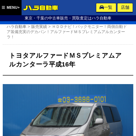
ハラ自動車
一覧
店舗
MENU+
東京・千葉の中古車販売・買取査定はハラ自動車
ハラ自動車
>
販売実績
>
ＨＤＤナビ！バックモニター！両側自動ド
ア装備充実のデカバン！アルファードＭＳプレミアムアルカンター
ラ！
トヨタアルファードＭＳプレミアムア
ルカンターラ平成16年