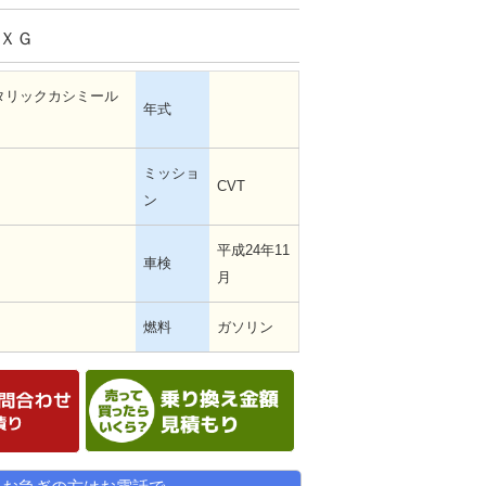
2ＸＧ
タリックカシミール
年式
ミッショ
CVT
ン
平成24年11
m
車検
月
燃料
ガソリン
在庫確認・見積依頼
乗替金額シミュレーシ