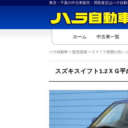
東京・千葉の中古車販売・買取査定はハラ自動
ホーム
中古車一覧
ハラ自動車
>
販売実績
>
ＣＶＴで燃費の良い
スズキスイフト1.2ＸＧ平