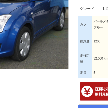
1.
グレード
パールメ
カラー
ブルー
排気量
1200
走行距
32,000 k
離
定員
5