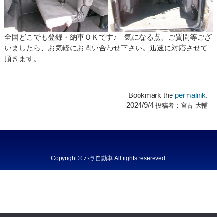
全国どこでも登録・納車ＯＫです♪ 気になる点、ご質問等ござ
いましたら、お気軽にお問い合わせ下さい。迅速に対応させて
頂きます。
Bookmark the
permalink
.
2024/9/4
投稿者：
宮古 大輔
Copyright © ハラ自動車 All rights resereved.
Powered by DJCOM Inc.