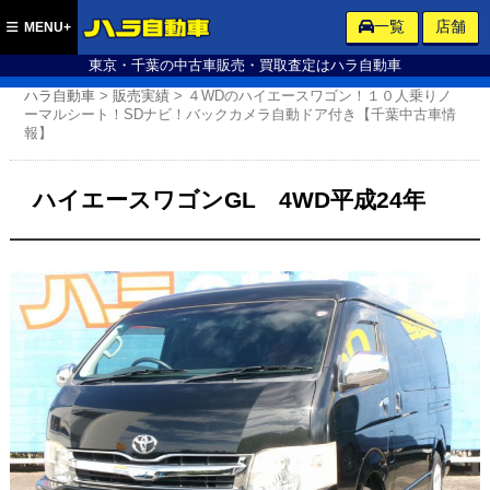
ハラ自動車
一覧
店舗
MENU+
東京・千葉の中古車販売・買取査定はハラ自動車
ハラ自動車
>
販売実績
>
４WDのハイエースワゴン！１０人乗りノ
ーマルシート！SDナビ！バックカメラ自動ドア付き【千葉中古車情
報】
ハイエースワゴンGL 4WD平成24年