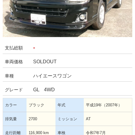
-
支払総額
SOLDOUT
車両価格
ハイエースワゴン
車種
GL 4WD
グレード
カラー
ブラック
年式
平成19年（2007年）
排気量
2700
ミッション
AT
走行距離
116,900 km
車検
令和7年7月