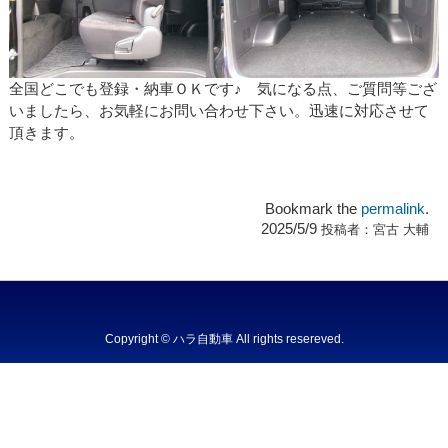
全国どこでも登録・納車ＯＫです♪ 気になる点、ご質問等ござ
いましたら、お気軽にお問い合わせ下さい。迅速に対応させて
頂きます。
Bookmark the
permalink
.
2025/5/9
投稿者：
宮古 大輔
Copyright © ハラ自動車 All rights resereved.
Powered by DJCOM Inc.