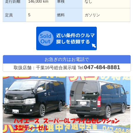
走行距離
146,000 km
車検
なし
定員
5
燃料
ガソリン
近い条件の中古
お急ぎの方はお電話で
047-484-8881
取扱店舗：千葉16号総合展示場
Tel: