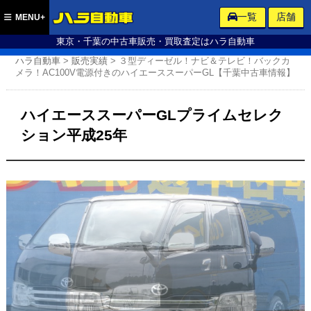
ハラ自動車
一覧
店舗
MENU+
東京・千葉の中古車販売・買取査定はハラ自動車
ハラ自動車
>
販売実績
>
３型ディーゼル！ナビ＆テレビ！バックカ
メラ！AC100V電源付きのハイエーススーパーGL【千葉中古車情報】
ハイエーススーパーGLプライムセレク
ション平成25年