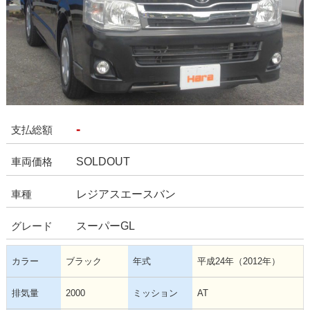
-
支払総額
SOLDOUT
車両価格
レジアスエースバン
車種
スーパーGL
グレード
カラー
ブラック
年式
平成24年（2012年）
排気量
2000
ミッション
AT