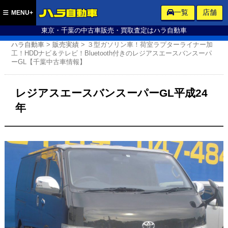
ハラ自動車
一覧
店舗
MENU+
東京・千葉の中古車販売・買取査定はハラ自動車
ハラ自動車
>
販売実績
>
３型ガソリン車！荷室ラプターライナー加
工！HDDナビ＆テレビ！Bluetooth付きのレジアスエースバンスーパ
ーGL【千葉中古車情報】
レジアスエースバンスーパーGL平成24
年