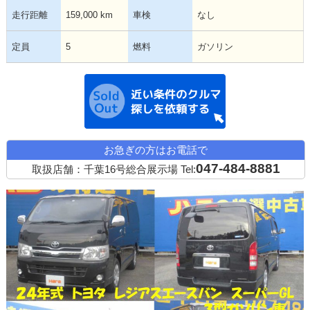
走行距離
159,000 km
車検
なし
定員
5
燃料
ガソリン
近い条件の中古
お急ぎの方はお電話で
047-484-8881
取扱店舗：千葉16号総合展示場
Tel: