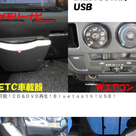
可能！ＣＤ＆ＤＶＤ再生！Ｂｌｕｅｔｏｏｔｈ！ＵＳＢ！