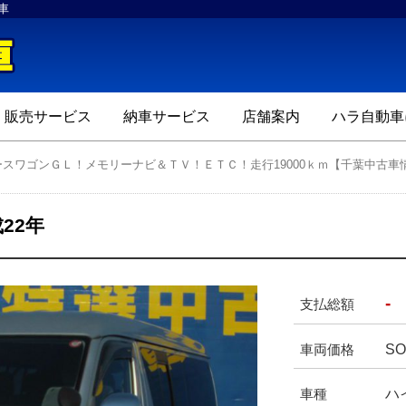
車
ハラ自動車
販売サービス
納車サービス
店舗案内
ハラ自動車
スワゴンＧＬ！メモリーナビ＆ＴＶ！ＥＴＣ！走行19000ｋｍ【千葉中古車
22年
-
支払総額
SO
車両価格
ハ
車種