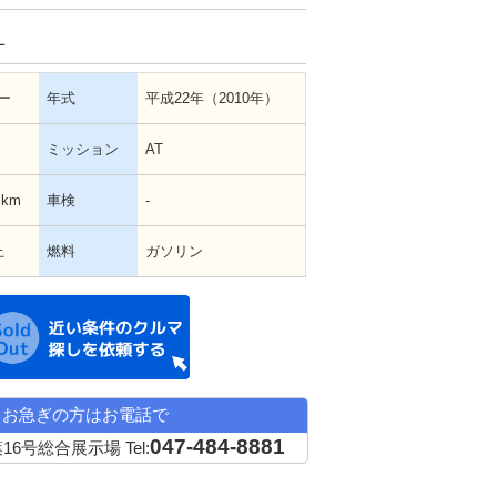
Ｌ
ー
年式
平成22年（2010年）
ミッション
AT
 km
車検
-
上
燃料
ガソリン
近い条件の中古車希望
お急ぎの方はお電話で
047-484-8881
16号総合展示場
Tel: