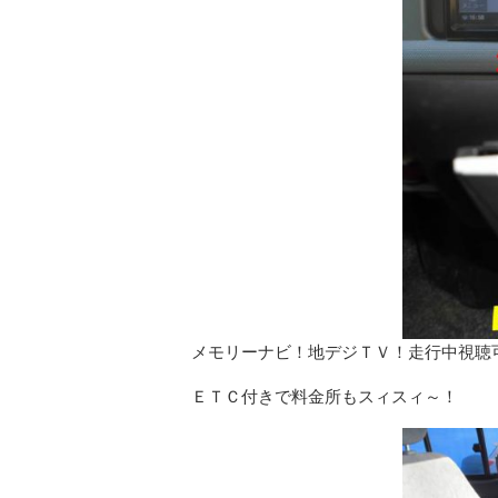
メモリーナビ！地デジＴＶ！走行中視聴
ＥＴＣ付きで料金所もスィスィ～！