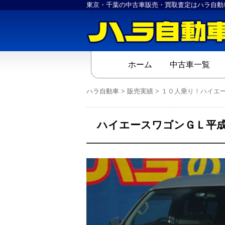
東京・千葉の中古車販売・買取査定はハラ自動
ホーム
中古車一覧
ハラ自動車
>
販売実績
>
１０人乗り！ハイエー
ハイエースワゴンＧＬ平成