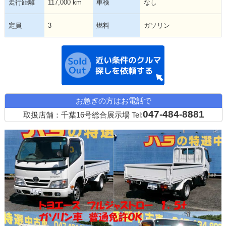
走行距離
117,000 km
車検
なし
定員
3
燃料
ガソリン
近い条件の中古
お急ぎの方はお電話で
047-484-8881
取扱店舗：千葉16号総合展示場
Tel: