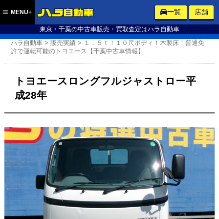
ハラ自動車
一覧
店舗
MENU+
東京・千葉の中古車販売・買取査定はハラ自動車
ハラ自動車
>
販売実績
>
１．５ｔ！１０尺ボディ！木製床！普通免
許で運転可能のトヨエース【千葉中古車情報】
トヨエースロングフルジャストロー平
成28年