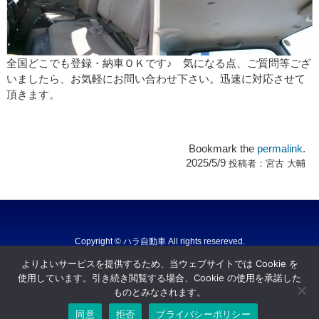
全国どこでも登録・納車ＯＫです♪ 気になる点、ご質問等ござ
いましたら、お気軽にお問い合わせ下さい。迅速に対応させて
頂きます。
Bookmark the
permalink
.
2025/5/9
投稿者：
宮古 大輔
Copyright © ハラ自動車 All rights resereved.
Powered by DJCOM Inc.
よりよいサービスを提供するため、当ウェブサイトでは Cookie を
使用しています。引き続き閲覧する場合、Cookie の使用を承諾した
ものとみなされます。
同意
拒否
プライバシーポリシー