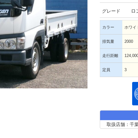
ロ
グレード
カラー
ホワイ
排気量
2000
走行距離
124,00
定員
3
取扱店舗：千葉