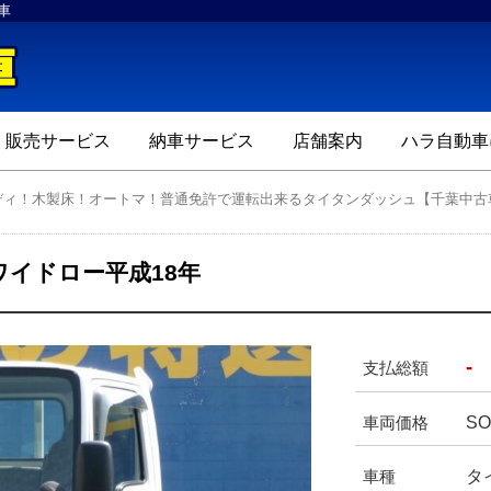
車
ハラ自動車
販売サービス
納車サービス
店舗案内
ハラ自動車
ディ！木製床！オートマ！普通免許で運転出来るタイタンダッシュ【千葉中古
イドロー平成18年
-
支払総額
SO
車両価格
タ
車種