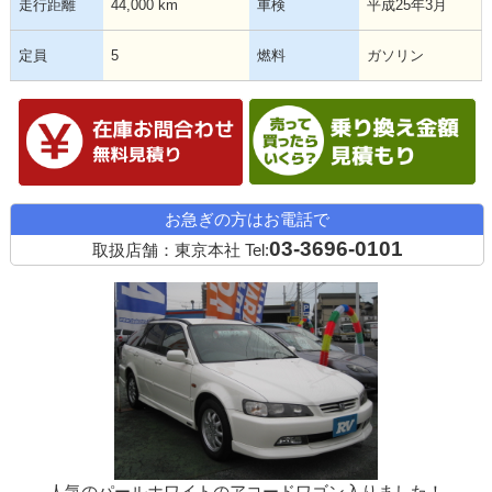
走行距離
44,000 km
車検
平成25年3月
定員
5
燃料
ガソリン
在庫確認・見積依頼
お急ぎの方はお電話で
03-3696-0101
取扱店舗：東京本社
Tel: