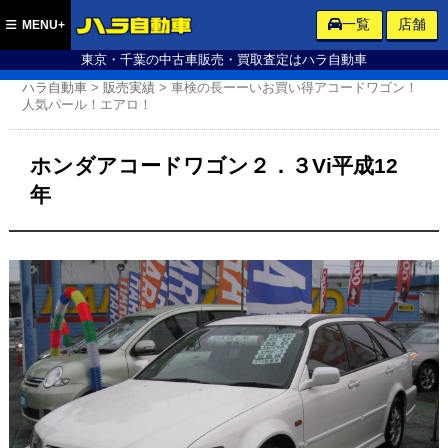
ハラ自動車
一覧
店舗
MENU+
東京・千葉の中古車販売・買取査定はハラ自動車
ハラ自動車
>
販売実績
>
車検の長ーーいお買い得アコードワゴン！
人気パール！エアロ！
ホンダアコードワゴン２．３Vi平成12
年