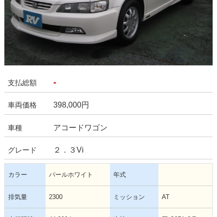
-
支払総額
398,000
円
車両価格
アコードワゴン
車種
２．３Vi
グレード
カラー
パールホワイト
年式
排気量
2300
ミッション
AT