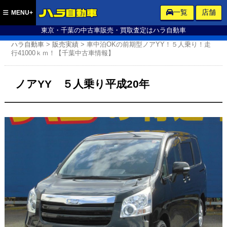
ハラ自動車
一覧
店舗
MENU+
東京・千葉の中古車販売・買取査定はハラ自動車
ハラ自動車
>
販売実績
>
車中泊OKの前期型ノアYY！５人乗り！走
行41000ｋｍ！【千葉中古車情報】
ノアYY ５人乗り平成20年