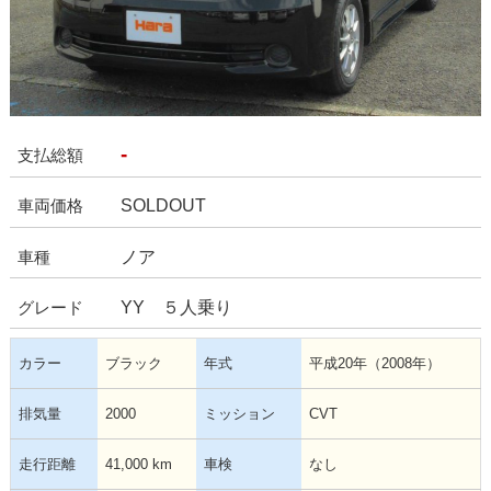
-
支払総額
SOLDOUT
車両価格
ノア
車種
YY ５人乗り
グレード
カラー
ブラック
年式
平成20年（2008年）
排気量
2000
ミッション
CVT
走行距離
41,000 km
車検
なし