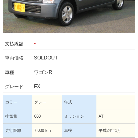
-
支払総額
SOLDOUT
車両価格
ワゴンR
車種
FX
グレード
カラー
グレー
年式
排気量
660
ミッション
AT
走行距離
7,000 km
車検
平成24年1月