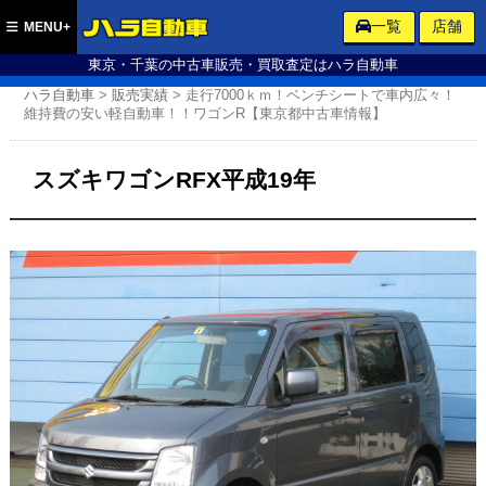
ハラ自動車
一覧
店舗
MENU+
東京・千葉の中古車販売・買取査定はハラ自動車
ハラ自動車
>
販売実績
>
走行7000ｋｍ！ベンチシートで車内広々！
維持費の安い軽自動車！！ワゴンR【東京都中古車情報】
スズキワゴンRFX平成19年