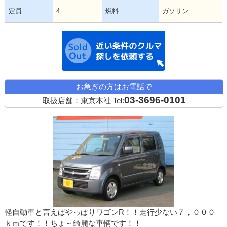
定員
4
燃料
ガソリン
近い条件の中古
お急ぎの方はお電話で
03-3696-0101
取扱店舗：東京本社
Tel:
軽自動車と言えばやっぱりワゴンR！！走行少ない７，０００
ｋｍです！！ちょ～綺麗な車輌です！！