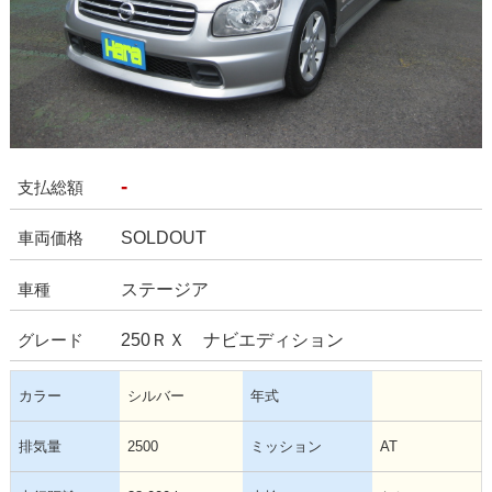
-
支払総額
SOLDOUT
車両価格
ステージア
車種
250ＲＸ ナビエディション
グレード
カラー
シルバー
年式
排気量
2500
ミッション
AT