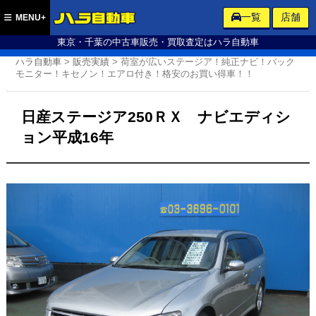
ハラ自動車
一覧
店舗
MENU+
東京・千葉の中古車販売・買取査定はハラ自動車
ハラ自動車
>
販売実績
>
荷室が広いステージア！純正ナビ！バック
モニター！キセノン！エアロ付き！格安のお買い得車！！
日産ステージア250ＲＸ ナビエディシ
ョン平成16年