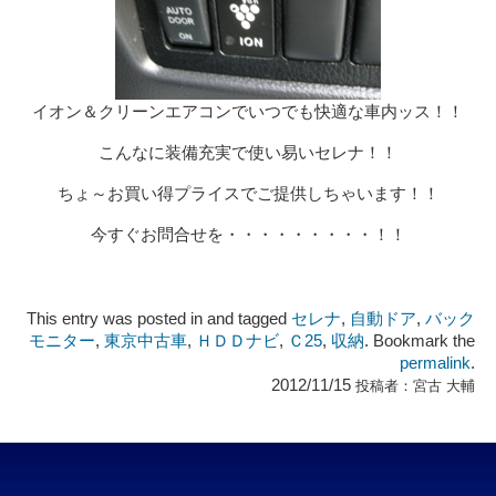
イオン＆クリーンエアコンでいつでも快適な車内ッス！！
こんなに装備充実で使い易いセレナ！！
ちょ～お買い得プライスでご提供しちゃいます！！
今すぐお問合せを・・・・・・・・・！！
This entry was posted in and tagged
セレナ
,
自動ドア
,
バック
モニター
,
東京中古車
,
ＨＤＤナビ
,
Ｃ25
,
収納
. Bookmark the
permalink
.
2012/11/15
投稿者：
宮古 大輔