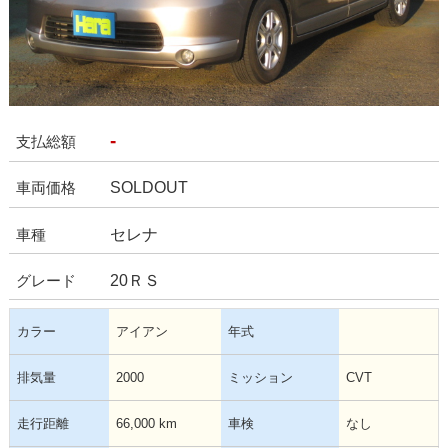
-
支払総額
SOLDOUT
車両価格
セレナ
車種
20ＲＳ
グレード
カラー
アイアン
年式
排気量
2000
ミッション
CVT
走行距離
66,000 km
車検
なし