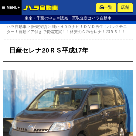
ハラ自動車
一覧
店舗
MENU+
東京・千葉の中古車販売・買取査定はハラ自動車
ハラ自動車
>
販売実績
>
純正ＨＤＤナビ！ＤＶＤ再生！バックモニ
ター！自動ドア付きで装備充実！！格安のＣ25セレナ！20ＲＳ！！
日産セレナ20ＲＳ平成17年