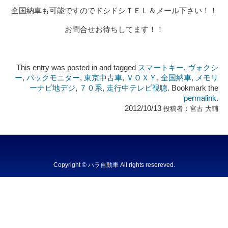
全国納車も可能ですのでドシドシＴＥＬ＆メール下さい！！
お問合せお待ちしてます！！
This entry was posted in and tagged
スマートキー
,
ヴォクシ
ー
,
バックモニター
,
東京中古車
,
ＶＯＸＹ
,
全国納車
,
メモリ
ーナビ地デジ
,
７０系
,
走行中テレビ視聴
. Bookmark the
permalink
.
2012/10/13
投稿者：
宮古 大輔
Copyright © ハラ自動車 All rights resereved.
Powered by DJCOM Inc.