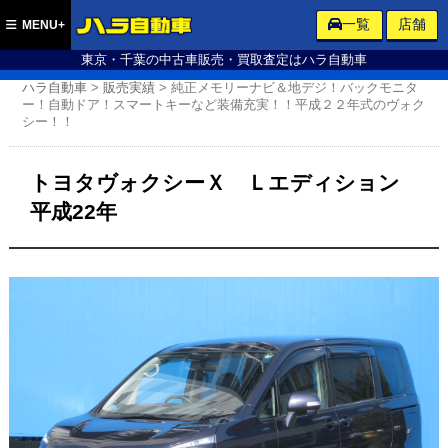
ハラ自動車
一覧
店舗
MENU+
東京・千葉の中古車販売・買取査定はハラ自動車
ハラ自動車
>
販売実績
>
純正メモリーナビ＆地デジ！バックモニタ
ー！自動ドア！スマートキーなど装備充実！！平成２２年式のヴォク
シー！！
トヨタヴォクシーＸ Ｌエディション
平成22年