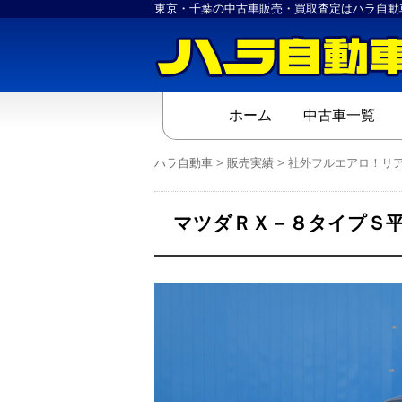
東京・千葉の中古車販売・買取査定はハラ自動
ホーム
中古車一覧
ハラ自動車
>
販売実績
>
社外フルエアロ！リ
マツダＲＸ－８タイプＳ平