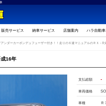
車
ハラ自動車
販売サービス
納車サービス
店舗案内
ハラ自動車
アアンダーカーボンデュフューザー付き！！走りの６速マニュアルのＲＸ－8
成16年
-
支払総額
SO
車両価格
Ｒ
車種