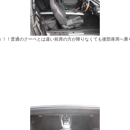
々！！普通のクーペとは違い前席の方が降りなくても後部座席へ乗