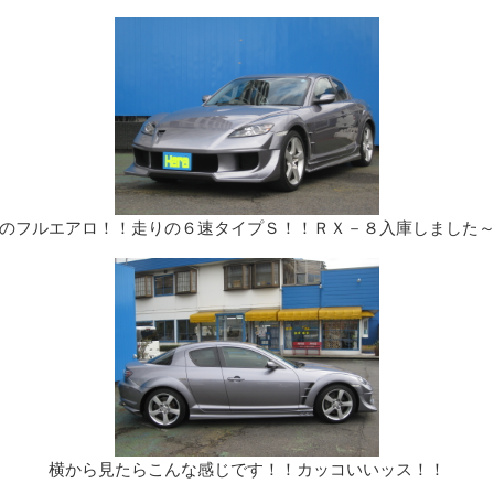
のフルエアロ！！走りの６速タイプＳ！！ＲＸ－８入庫しました
横から見たらこんな感じです！！カッコいいッス！！