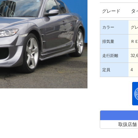
タ
グレード
カラー
グ
排気量
Ｒ
走行距離
32,
定員
4
取扱店舗