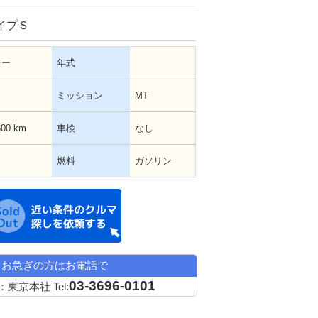
イプＳ
レー
年式
Ｅ
ミッション
MT
600 km
車検
なし
燃料
ガソリン
近い条件の中古車希望
お急ぎの方はお電話で
03-3696-0101
：東京本社
Tel: