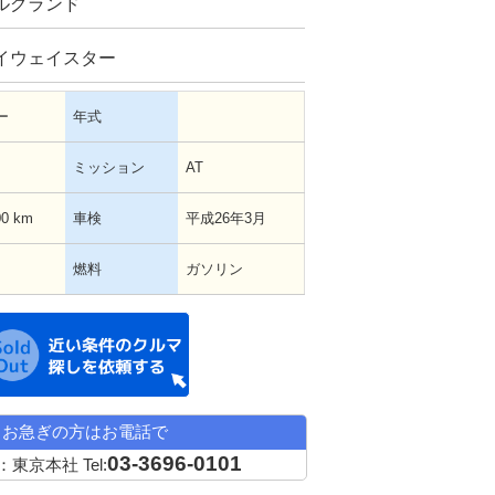
ルグランド
イウェイスター
ー
年式
ミッション
AT
00 km
車検
平成26年3月
燃料
ガソリン
近い条件の中古車希望
お急ぎの方はお電話で
03-3696-0101
：東京本社
Tel: