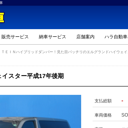
車
ハラ自動車
販売サービス
納車サービス
店舗案内
ハラ自動車
ミ！ＴＥＩＮハイブリッドダンパー！見た目バッチリのエルグランドハイウェ
イスター平成17年後期
-
支払総額
SO
車両価格