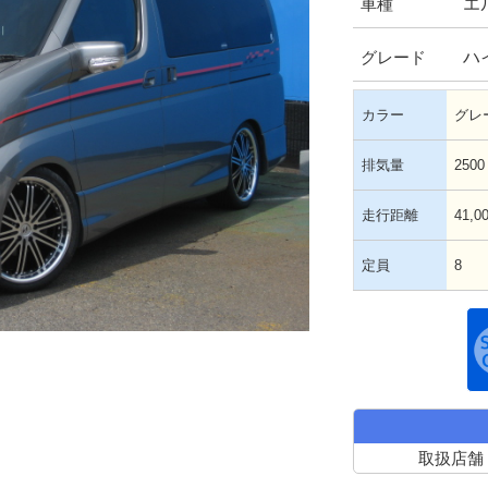
エ
車種
ハ
グレード
カラー
グレ
排気量
2500
走行距離
41,0
定員
8
取扱店舗