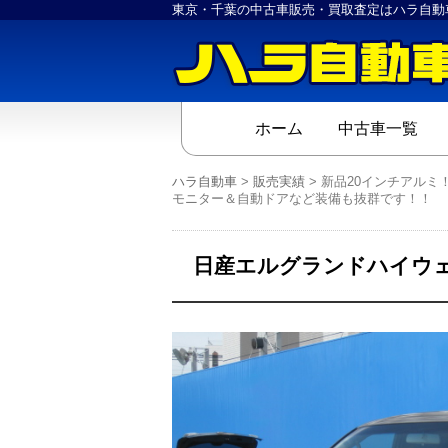
東京・千葉の中古車販売・買取査定はハラ自動
ホーム
中古車一覧
ハラ自動車
>
販売実績
>
新品20インチアル
モニター＆自動ドアなど装備も抜群です！！
日産エルグランドハイウェ