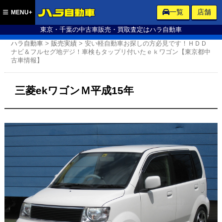
ハラ自動車
一覧
店舗
MENU+
東京・千葉の中古車販売・買取査定はハラ自動車
ハラ自動車
>
販売実績
>
安い軽自動車お探しの方必見です！ＨＤＤ
ナビ＆フルセグ地デジ！車検もタップリ付いたｅｋワゴン【東京都中
古車情報】
三菱ekワゴンＭ平成15年