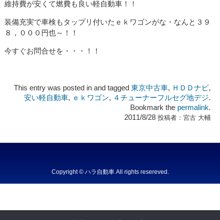
維持費が安くて燃費も良い軽自動車！！
装備充実で車検もタップリ付いたｅｋワゴンがな・なんと３９
８，０００円也～！！
今すぐお問合せを・・・！！
This entry was posted in and tagged
東京中古車
,
ＨＤＤナビ
,
安い軽自動車
,
ｅｋワゴン
,
４チューナーフルセグ地デジ
.
Bookmark the
permalink
.
2011/8/28
投稿者：
宮古 大輔
Copyright © ハラ自動車 All rights resereved.
Powered by DJCOM Inc.