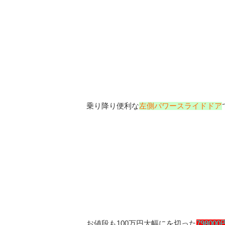
乗り降り便利な
左側パワースライドドア
お値段も100万円大幅にを切った
798000