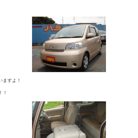
いますよ！
！！