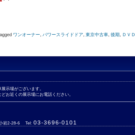
 tagged
ワンオーナー
,
パワースライドドア
,
東京中古車
,
後期
,
ＤＶ
車展示場がございます。
などお近くの展示場にお電話ください。
03-3696-0101
岩2-28-6
Tel: