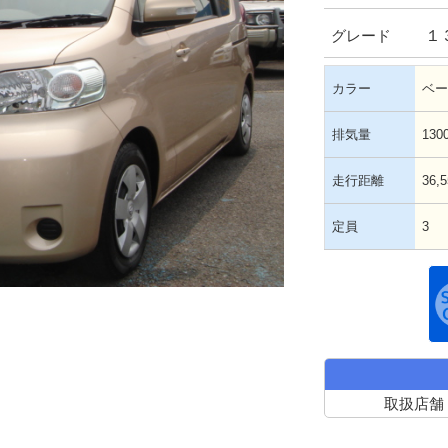
１
グレード
カラー
ベー
排気量
130
走行距離
36,
定員
3
取扱店舗