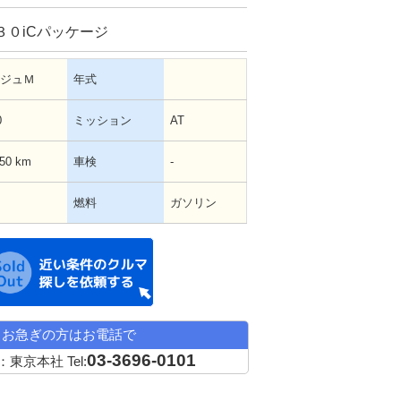
３０iCパッケージ
ジュＭ
年式
0
ミッション
AT
550 km
車検
-
燃料
ガソリン
近い条件の中古車希望
お急ぎの方はお電話で
03-3696-0101
：東京本社
Tel: