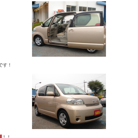
です！
円
！！