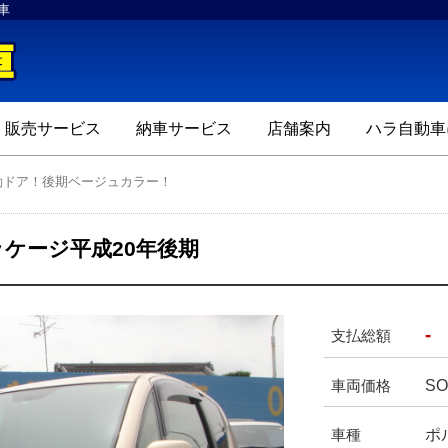
車
ハラ自動車
販売サービス
納車サービス
店舗案内
ハラ自動車
動ドア！後期ベージュカラー！
ッケージ平成20年後期
-
支払総額
SO
車両価格
ポ
車種