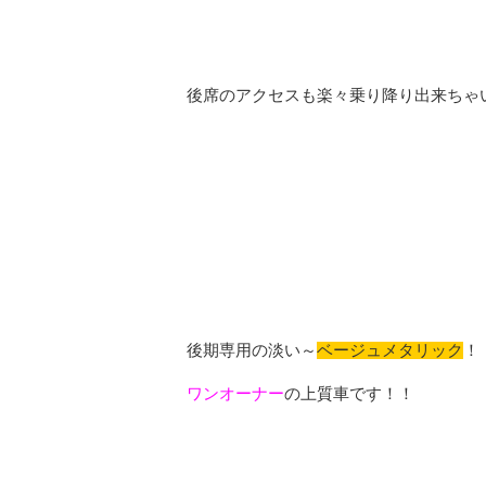
後席のアクセスも楽々乗り降り出来ちゃ
後期専用の淡い～
ベージュメタリック
！
ワンオーナー
の上質車です！！