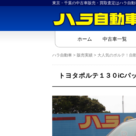
東京・千葉の中古車販売・買取査定はハラ自動
ホーム
中古車一覧
ハラ自動車
>
販売実績
>
大人気のポルテ！自
トヨタポルテ１３０iCパ