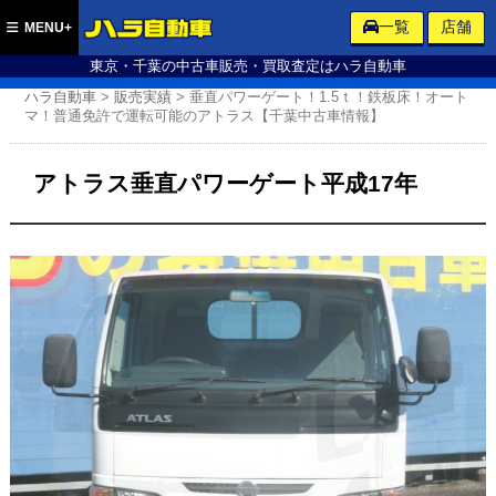
ハラ自動車
一覧
店舗
MENU+
東京・千葉の中古車販売・買取査定はハラ自動車
ハラ自動車
>
販売実績
>
垂直パワーゲート！1.5ｔ！鉄板床！オート
マ！普通免許で運転可能のアトラス【千葉中古車情報】
アトラス垂直パワーゲート平成17年