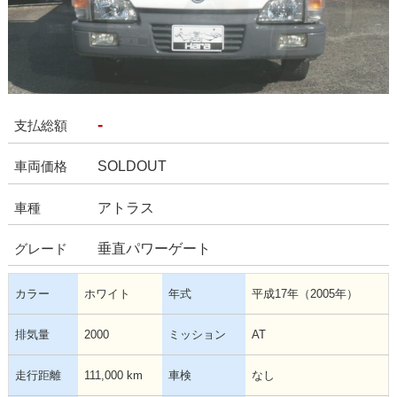
-
支払総額
SOLDOUT
車両価格
アトラス
車種
垂直パワーゲート
グレード
カラー
ホワイト
年式
平成17年（2005年）
排気量
2000
ミッション
AT
走行距離
111,000 km
車検
なし