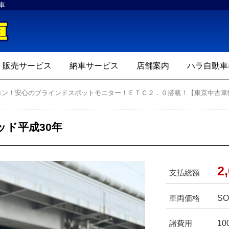
車
ハラ自動車
販売サービス
納車サービス
店舗案内
ハラ自動車
コン！安心のブラインドスポットモニター！ＥＴＣ２．０搭載！【東京中古車
ッド平成30年
2
支払総額
SO
車両価格
10
諸費用