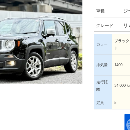
ジ
車種
リ
グレード
ブラック
カラー
ト
排気量
1400
走行距
34,000 k
離
定員
5