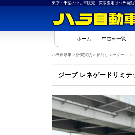
東京・千葉の中古車販売・買取査定はハラ自動
ホーム
中古車一覧
ハラ自動車
>
販売実績
>
便利なレーダークル
ジープ レネゲードリミテ