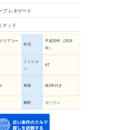
ープ レネゲード
ミテッド
クリアコー
平成30年（2018
年式
年）
ミッショ
AT
ン
m
車検
検2年付き
燃料
ガソリン