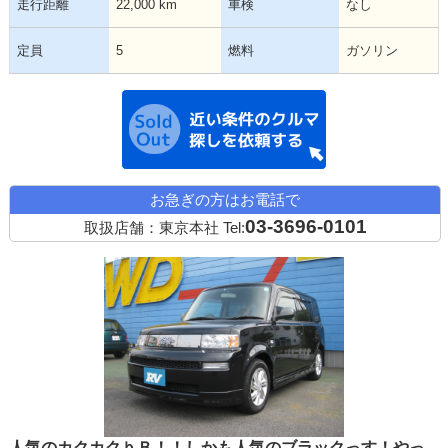
走行距離
22,000 km
車検
なし
定員
5
燃料
ガソリン
近い条件の中古
お急ぎの方はお電話で
03-3696-0101
取扱店舗：東京本社
Tel:
人気のカクカクｂＢ！！しかも人気のブラックっす！やっ