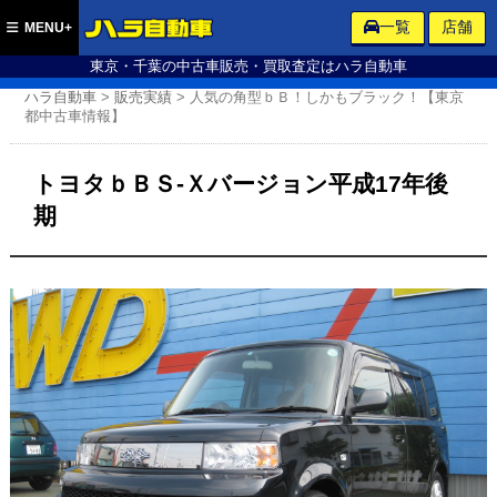
ハラ自動車
一覧
店舗
MENU+
東京・千葉の中古車販売・買取査定はハラ自動車
ハラ自動車
>
販売実績
>
人気の角型ｂＢ！しかもブラック！【東京
都中古車情報】
トヨタｂＢＳ-Ｘバージョン平成17年後
期