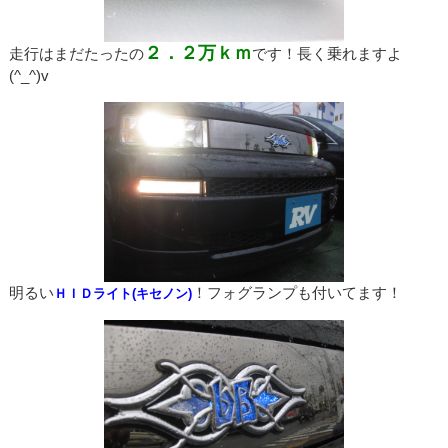
２．２万ｋｍ
走行はまだたったの
です！長く乗れますよ
(^_^)v
明るい
！フォグランプも付いてます！
ＨＩＤライト(キセノン)