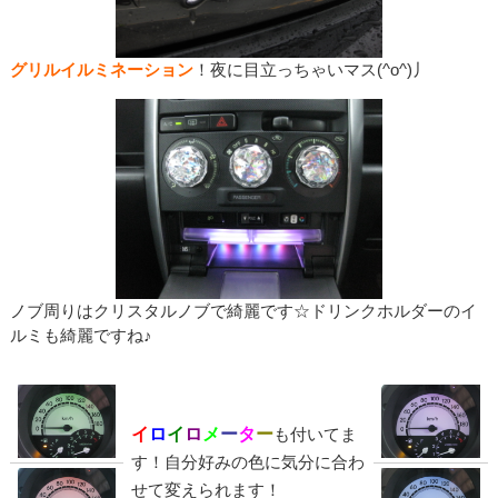
グリルイルミネーション
！夜に目立っちゃいマス(^o^)丿
ノブ周りはクリスタルノブで綺麗です☆ドリンクホルダーのイ
ルミも綺麗ですね♪
イ
ロ
イ
ロ
メ
ー
タ
ー
も付いてま
す！自分好みの色に気分に合わ
せて変えられます！