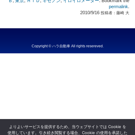
Ｂ
,
東京
,
ＨＩＤ
,
キセノン
,
イロイロメーター
. Bookmark the
permalink
.
2010/9/16
投稿者：
藤崎 大
Copyright © ハラ自動車 All rights resereved.
Powered by DJCOM Inc.
よりよいサービスを提供するため、当ウェブサイトでは Cookie を
使用しています。引き続き閲覧する場合、Cookie の使用を承諾した