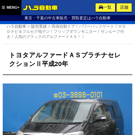
ハラ自動車
一覧
店舗
MENU+
東京・千葉の中古車販売・買取査定はハラ自動車
ハラ自動車
>
販売実績
>
両側自動ドア！パワーバックゲート！ＨＤ
Ｄナビ＆フルセグ地デジ！フリップダウンモニター！サンルーフ付
き！人気のブラックのアルファードＡＳ！！
トヨタアルファードＡＳプラチナセレ
クションⅡ平成20年