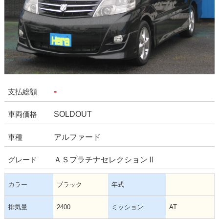
-
支払総額
SOLDOUT
車両価格
アルファード
車種
ＡＳプラチナセレクションⅡ
グレード
カラー
ブラック
年式
排気量
2400
ミッション
AT