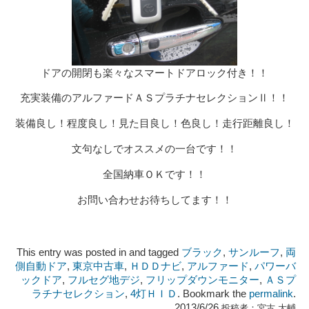
ドアの開閉も楽々なスマートドアロック付き！！
充実装備のアルファードＡＳプラチナセレクションⅡ！！
装備良し！程度良し！見た目良し！色良し！走行距離良し！
文句なしでオススメの一台です！！
全国納車ＯＫです！！
お問い合わせお待ちしてます！！
This entry was posted in and tagged
ブラック
,
サンルーフ
,
両
側自動ドア
,
東京中古車
,
ＨＤＤナビ
,
アルファード
,
パワーバ
ックドア
,
フルセグ地デジ
,
フリップダウンモニター
,
ＡＳプ
ラチナセレクション
,
4灯ＨＩＤ
. Bookmark the
permalink
.
2013/6/26
投稿者：
宮古 大輔