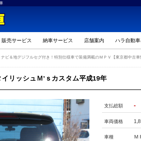
車
ハラ自動車
販売サービス
納車サービス
店舗案内
ハラ自動車
Ｄナビ＆地デジフルセグ付き！特別仕様車で装備満載のＭＰＶ【東京都中古車
イリッシュＭ’ｓカスタム平成19年
-
支払総額
1,
車両価格
Ｍ
車種