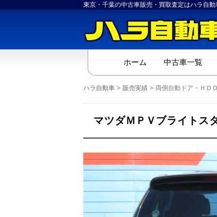
東京・千葉の中古車販売・買取査定はハラ自動
ホーム
中古車一覧
ハラ自動車
>
販売実績
>
両側自動ドア・ＨＤ
マツダＭＰＶブライトスタ